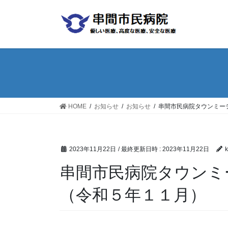
コ
ナ
ン
ビ
テ
ゲ
ン
ー
ツ
シ
へ
ョ
ス
ン
キ
に
ッ
移
HOME
お知らせ
お知らせ
串間市民病院タウンミー
プ
動
2023年11月22日
/ 最終更新日時 :
2023年11月22日
串間市民病院タウンミ
（令和５年１１月）