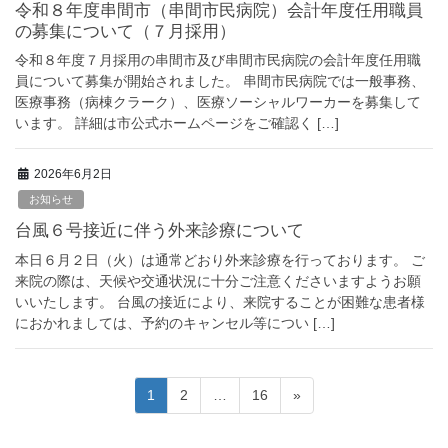
令和８年度串間市（串間市民病院）会計年度任用職員
の募集について（７月採用）
令和８年度７月採用の串間市及び串間市民病院の会計年度任用職
員について募集が開始されました。 串間市民病院では一般事務、
医療事務（病棟クラーク）、医療ソーシャルワーカーを募集して
います。 詳細は市公式ホームページをご確認く […]
2026年6月2日
お知らせ
台風６号接近に伴う外来診療について
本日６月２日（火）は通常どおり外来診療を行っております。 ご
来院の際は、天候や交通状況に十分ご注意くださいますようお願
いいたします。 台風の接近により、来院することが困難な患者様
におかれましては、予約のキャンセル等につい […]
投
固
固
固
1
2
…
16
»
定
定
定
稿
ペ
ペ
ペ