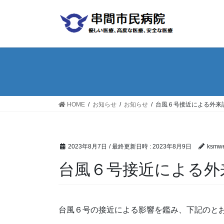
コ
ナ
ン
ビ
テ
ゲ
ン
ー
ツ
シ
へ
ョ
ス
ン
キ
に
ッ
移
HOME
お知らせ
お知らせ
台風６号接近による外来
プ
動
2023年8月7日
/ 最終更新日時 :
2023年8月9日
ksmwe
台風６号接近による外
台風６号の接近による影響を鑑み、下記のと