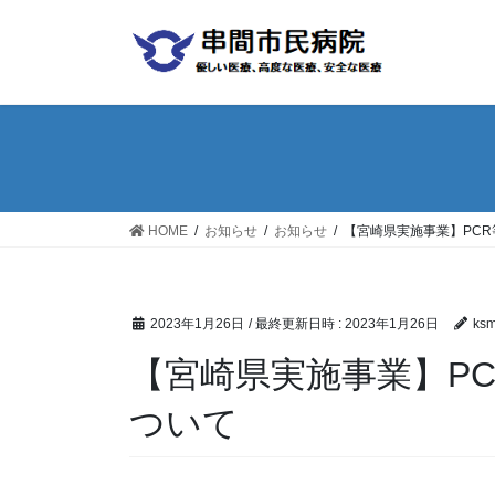
コ
ナ
ン
ビ
テ
ゲ
ン
ー
ツ
シ
へ
ョ
ス
ン
キ
に
ッ
移
HOME
お知らせ
お知らせ
【宮崎県実施事業】PC
プ
動
2023年1月26日
/ 最終更新日時 :
2023年1月26日
ks
【宮崎県実施事業】P
ついて