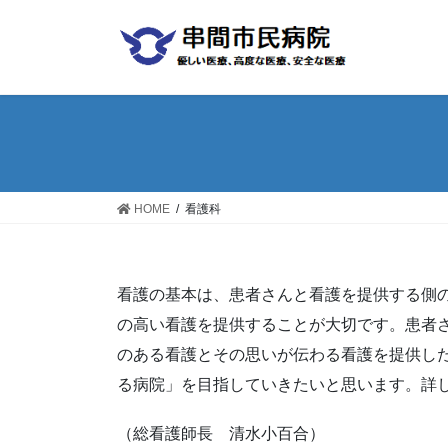
コ
ナ
ン
ビ
テ
ゲ
ン
ー
ツ
シ
へ
ョ
ス
ン
キ
に
ッ
移
HOME
看護科
プ
動
看護の基本は、患者さんと看護を提供する側
の高い看護を提供することが大切です。患者
のある看護とその思いが伝わる看護を提供し
る病院」を目指していきたいと思います。詳
（総看護師長 清水小百合）