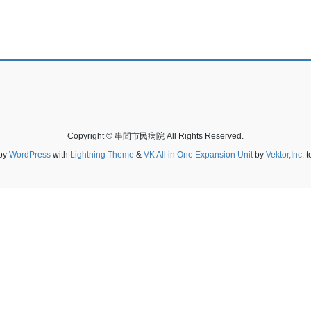
Copyright © 串間市民病院 All Rights Reserved.
by
WordPress
with
Lightning Theme
&
VK All in One Expansion Unit
by
Vektor,Inc.
t