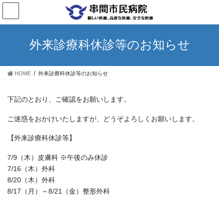
コ
ナ
ン
ビ
テ
ゲ
ン
ー
外来診療科休診等のお知らせ
ツ
シ
へ
ョ
ス
ン
HOME
外来診療科休診等のお知らせ
キ
に
ッ
移
プ
動
下記のとおり、ご確認をお願いします。
ご迷惑をおかけいたしますが、どうぞよろしくお願いします。
【外来診療科休診等】
7/9（木）皮膚科 ※午後のみ休診
7/16（木）外科
8/20（木）外科
8/17（月）～8/21（金）整形外科