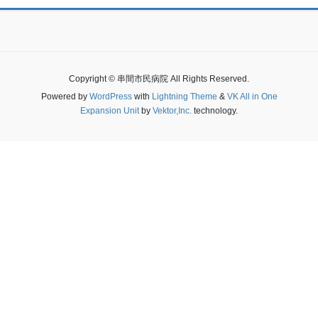
Copyright © 串間市民病院 All Rights Reserved.
Powered by
WordPress
with
Lightning Theme
&
VK All in One
Expansion Unit
by
Vektor,Inc.
technology.