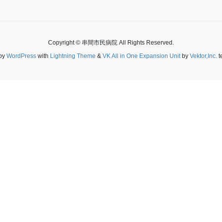
Copyright © 串間市民病院 All Rights Reserved.
by
WordPress
with
Lightning Theme
&
VK All in One Expansion Unit
by
Vektor,Inc.
t