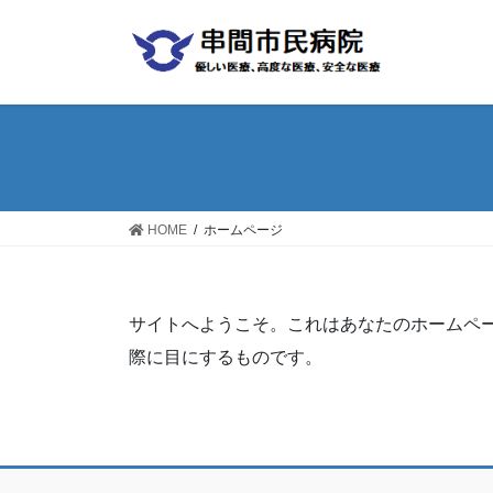
コ
ナ
ン
ビ
テ
ゲ
ン
ー
ツ
シ
へ
ョ
ス
ン
キ
に
ッ
移
HOME
ホームページ
プ
動
サイトへようこそ。これはあなたのホームペ
際に目にするものです。